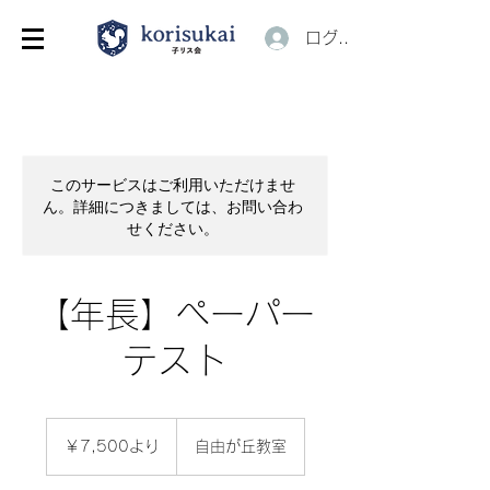
ログイン
このサービスはご利用いただけませ
ん。詳細につきましては、お問い合わ
せください。
【年長】ペーパー
テスト
7,500
円
￥7,500より
自由が丘教室
よ
り